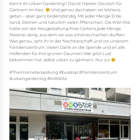
Kennt ihr Urban Gardening? Das ist Hipster-Deutsch für
Gärtnern im Kiez.
Und genau das haben wir letztens
getan – aber ganz bodenständig. Mit jeder Menge Erde,
Sand, Steinen und natürlich vielen Pflänzchen. Die KiWi Kita
hatte von der Neugestaltung ihres Gartens jede Menge
Material übrig, aus dem wir was schönes machen durften.
Was genau, seht ihr in der Nachbarschaft und vor unserem
Familienzentrum. Vielen Dank an die Spende und an alle
Helfenden für ihre grünen Daumen! Wer jetzt Lust
bekommen hat, selbst urban zu gärtnern: Nur zu!
#Thermometersiedlung #busstop #Familienzentrum
#urbangardening
#KiWiKita