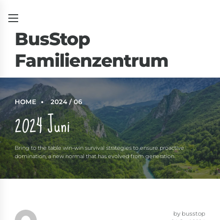
BusStop
Familienzentrum
um
HOME
2024 / 06
2024 Juni
Bring to the table win-win survival strategies to ensure proactive
domination, a new normal that has evolved from generation.
by busstop